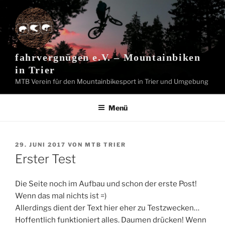
Zum
Inhalt
springen
fahrvergnügen e.V. – Mountainbiken
in Trier
MTB Verein für den Mountainbikesport in Trier und Umgebung
Menü
VERÖFFENTLICHT
29. JUNI 2017
VON
MTB TRIER
AM
Erster Test
Die Seite noch im Aufbau und schon der erste Post!
Wenn das mal nichts ist =)
Allerdings dient der Text hier eher zu Testzwecken…
Hoffentlich funktioniert alles. Daumen drücken! Wenn